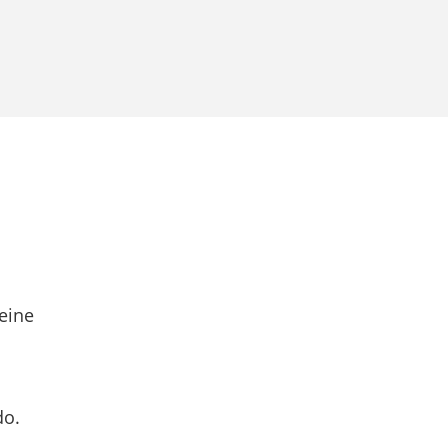
eine
do.