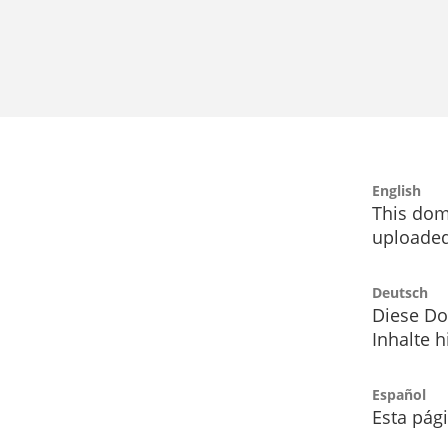
English
This dom
uploaded
Deutsch
Diese Do
Inhalte h
Español
Esta pág